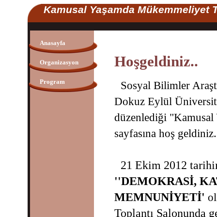
Kamusal Yaşamda Mükemmeliyet To
Anasayfa
Hoşgeldiniz..
Organizasyon
Program
Sosyal Bilimler Araş
Dokuz Eylül Üniversitesi
düzenlediği "Kamusal
sayfasına hoş geldiniz.
21 Ekim 2012 tarihi
''DEMOKRASİ, KA
MEMNUNİYETİ'
ol
Toplantı Salonunda ger