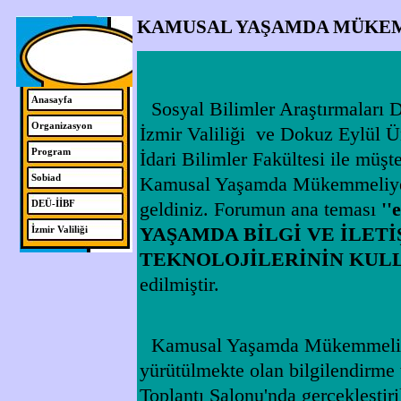
KAMUSAL YAŞAMDA MÜKEMM
Anasayfa
Sosyal Bilimler Araştırmaları 
Organizasyon
İzmir Valiliği ve Dokuz Eylül Ün
Program
İdari Bilimler Fakültesi ile müş
Sobiad
Kamusal Yaşamda Mükemmeliyet
'
geldiniz. Forumun ana teması
DEÜ-İİBF
YAŞAMDA BİLGİ VE İLETİ
İzmir Valiliği
TEKNOLOJİLERİNİN KULL
edilmiştir.
Kamusal Yaşamda Mükemmeliye
yürütülmekte olan bilgilendirme 
Toplantı Salonu'nda gerçekleştiri