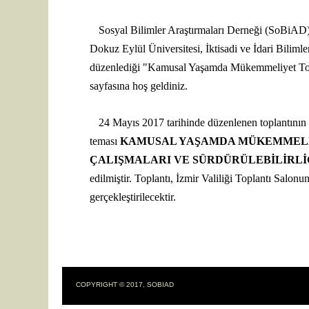
Sosyal Bilimler Araştırmaları Derneği (SoBiAD)'
Dokuz Eylül Üniversitesi, İktisadi ve İdari Bilimler 
düzenlediği "Kamusal Yaşamda Mükemmeliyet Top
sayfasına hoş geldiniz.
24 Mayıs
2017 tarihinde d
üzenlenen toplantının
teması
KAMUSAL YAŞAMDA MÜKEMMEL
ÇALIŞMALARI VE SÜRDÜRÜLEBİLİRLİ
edilmiştir. Toplantı,
İzmir Valiliği Toplantı Salonu
gerçekleştirilecektir.
COPYRIGHT © 2017, SOBIAD