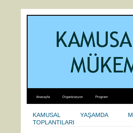
Anasayfa
Organizasyon
Program
KAMUSAL YAŞAMDA MÜK
TOPLANTILARI