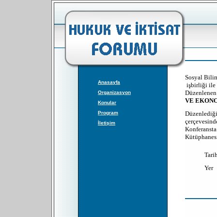
Sosyal Bili
Anasayfa
işbirliği i
Düzenlenen
Organizasyon
VE EKON
Konular
Düzenlediğ
Program
çerçevesind
İletişim
Konferansta 
Kütüphanesi)
Tari
Yer 