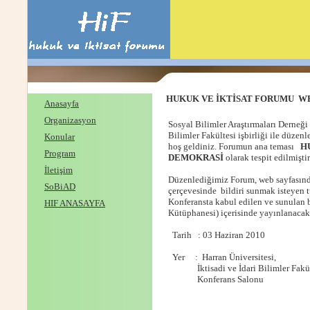
HUKUK VE İKTİSAT FORUMU WEB
Anasayfa
Organizasyon
Sosyal Bilimler Araştırmaları Derneği 
Bilimler Fakültesi işbirliği ile d
Konular
hoş geldiniz. Forumun ana teması
HU
Program
DEMOKRASİ
olarak tespit edilmiştir
İletişim
Düzenlediğimiz Forum,
web sayfasınd
SoBiAD
çerçevesinde bildiri sunmak isteyen 
Konferansta kabul edilen ve sunulan b
HIF ANASAYFA
Kütüphanesi) içerisinde yayınlanacakt
Tarih : 03 Haziran 2010
Yer : Harran Üniversitesi,
İktisadi ve İdari Bilimler Fakül
Konferans Salonu