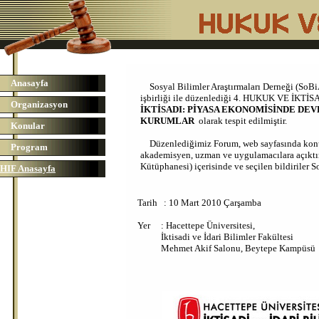
Anasayfa
Sosyal Bilimler Araştırmaları Derneği (SoBi
işbirliği ile düzenlediği 4. HUKUK VE İKTİ
Organizasyon
İKTİSADI: PİYASA EKONOMİSİNDE DE
KURUMLAR
olarak tespit edilmiştir.
Konular
Düzenlediğimiz Forum,
web sayfasında konu
Program
akademisyen, uzman ve uygulamacılara açıktı
Kütüphanesi) içerisinde ve seçilen bildiriler
HIF Anasayfa
Tarih : 10 Mart 2010 Çarşamba
Yer : Hacettepe Üniversitesi,
İktisadi ve İdari Bilimler Fakültesi
Mehmet Akif Salonu, Beytepe Kampüsü