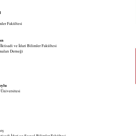
l
imler Fakültesi
an
İktisadi ve İdari Bilimler Fakültesi
maları Derneği
oylu
Üniversitesi
eş
ktisadi İdari ve Sosyal Bilimler Fakültesi