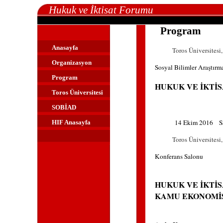
Hukuk ve İktisat Forumu
Program
Anasayfa
Toros Üniversitesi,
Organizasyon
Sosyal Bilimler Araştırm
Program
HUKUK VE İKTİ
Toros Üniversitesi
SOBİAD
14
Ekim 2016
S
HIF Anasayfa
Toros Üniversitesi,
Konferans Salonu
HUKUK VE İKTİS
KAMU EKONOMİS