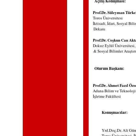
Açılış Konuşması:
Prof.Dr. Süleyman Türke
Toros Üniversitesi
İktisadi, İdari, Sosyal Bil
Dekanı
Prof.Dr. Coşkun Can Akt
Dokuz Eylül Üniversitesi, 
& Sosyal Bilimler Araştır
Oturum Başkanı:
Prof.Dr.
Ahmet Fazıl Özs
Adana Bilim ve Teknoloji 
İşletme Fakültesi
Konuşmacılar:
Yrd.Doç.Dr. Ali Gün
Toros Üniversitesi, İ