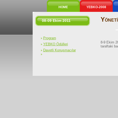
HOME
YEBKO-2008
Y
ÖNET
08-09
E
kim 2011
Program
8-9 Ekim 20
YEBKO Ödülleri
taraftaki ba
Davetli Konuşmacılar