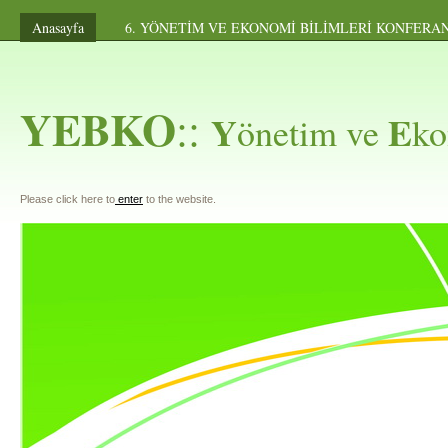
Anasayfa
6. YÖNETİM VE EKONOMİ BİLİMLERİ KONFE
YEBKO
::
Y
E
önetim ve
k
Please click here to
enter
to the website.