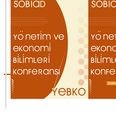
©2011
SoBi