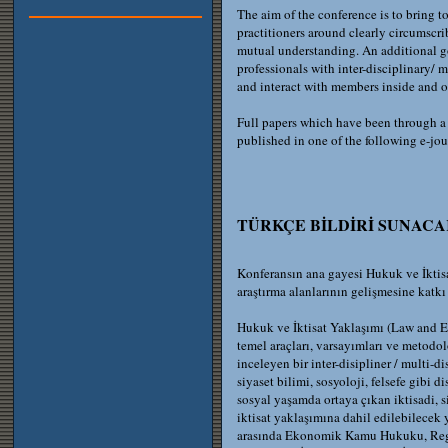
The aim of the conference is to bring 
practitioners around clearly circumscrib
mutual understanding. An additional go
professionals with inter-disciplinary/ 
and interact with members inside and ou
Full papers which have been through a 
published in one of the following e-jour
TÜRKÇE BİLDİRİ SUNACA
Konferansın ana gayesi Hukuk ve İkti
araştırma alanlarının gelişmesine katkı
Hukuk ve İktisat Yaklaşımı (Law and E
temel araçları, varsayımları ve metodol
inceleyen bir inter-disipliner / multi-d
siyaset bilimi, sosyoloji, felsefe gibi d
sosyal yaşamda ortaya çıkan iktisadi, 
iktisat yaklaşımına dahil edilebilecek 
arasında Ekonomik Kamu Hukuku, Regül