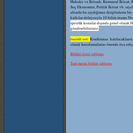
Hukuku ve İktisadı, Kurumsal İktisat, 
Suç Ekonomisi, Politik İktisat vb. say
altında bu saydığımız disiplinlerin bir
katkılar dolayısıyla 10 bilim insanı N
spesifik konular dışında genel olarak H
gönderebilirsiniz.
önemli not:
Konferansa katılacakların 
olarak hazırlamalarını önemle rica ediy
Bildiri özeti şablonu
Tam metin bildiri şablonu