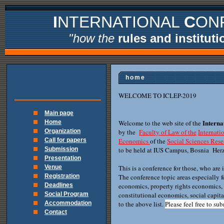
I
I
NTERNATIONAL
C
ON
"how the
rules and instituti
home
WELCOME TO ICLEP-2019
Main page
Interna
Home
Welcome to the web site of the
Organization
by the
Faculty of Law of the
Internati
Call for papers
Economics
of the
Social Sciences Res
Submission
to be held at IUS Campus, Bosnia Her
Presentation
Venue
This is a conference for those, who are 
Registration
The conference topic areas especially f
Deadlines
economics, property rights economics,
Social Program
constitutional economics, social capit
Accommodation
to the above list.
Please feel free to su
Contact