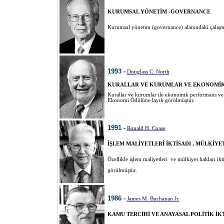
KURUMSAL YÖNETİM -GOVERNANCE
Kurumsal yönetim (governance) alanındaki çalışma
1993 -
Douglass C. North
KURALLAR VE KURUMLAR VE EKONOMİ
Kurallar ve kurumlar ile ekonomik performans ve k
Ekonomi Ödülüne layık görülmüştür.
1991 -
Ronald H. Coase
İŞLEM MALİYETLERİ İKTİSADI , MÜLKİYE
Özellikle işlem maliyetleri ve mülkiyet hakları ik
görülmüştür.
1986 -
James M. Buchanan Jr.
KAMU TERCİHİ VE ANAYASAL POLİTİK İK