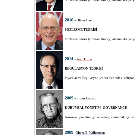
Sözleşme teorisi (contract theory) alanındaki çalı
2016 -
Oliver Hart
SÖZLEŞME TEORİSİ
Sözleşme teorisi (contract theory) alanındaki çalı
2014 -
Jean Tirole
REGÜLASYON TEORİSİ
Piyasalar ve Regülasyon teorisi alanındaki çalışm
2009 -
Elinor Ostrom
KURUMSAL YÖNETİM -GOVERNANCE
Kurumsal yönetim (governance) alanındaki çalışma
2009 -
Oliver E. Williamson