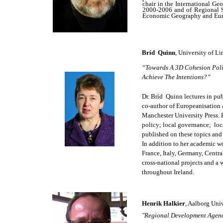
chair in the International G
2000-2006 and of Regional S
Economic Geography and Eur
Bríd Quinn
, University of Li
“Towards A 3D Cohesion Polic
Achieve
 The Intentions?”
Dr. Bríd  Quinn lectures in pub
co
-author of Europeanisation 
Manchester University Press. 
policy
; local governance;  lo
published
 on these topics and
In
 addition to her academic wo
France
, Italy, Germany, Centra
cross
-national projects and a
throughout
 Ireland.
Henrik Halkier
,
Aalborg Univ
"Regional Development Agenc