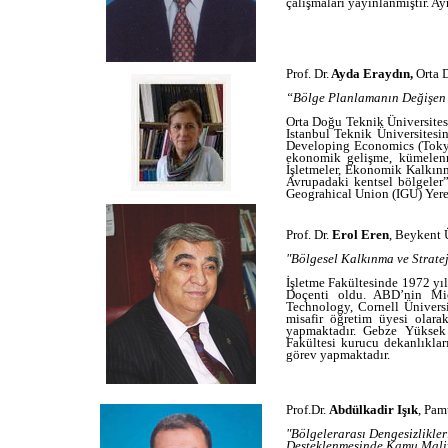
çalışmaları yayınlanmıştır. A
Prof. Dr.
Ayda Eraydın,
Orta 
“Bölge Planlamanın Değişen 
Orta Doğu Teknik Üniversite
Istanbul Teknik Üniversitesi
Developing Economics (Tokyo)
ekonomik gelişme, kümelenme
İşletmeler, Ekonomik Kalkın
Avrupadaki kentsel bölgeler
Geograhical Union (IGU) Yer
Prof. Dr.
Erol Eren
, Beykent 
"Bölgesel Kalkınma ve Strate
İşletme Fakültesinde 1972 yı
Doçenti oldu. ABD’nin Mich
Technology, Cornell Ünivers
misafir öğretim üyesi olara
yapmaktadır. Gebze Yüksek T
Fakültesi kurucu dekanlıklar
görev yapmaktadır.
Prof.Dr.
Abdülkadir Işık
, Pam
"Bölgelerarası Dengesizlikle
Desteklenmesinde Kamu Maliye