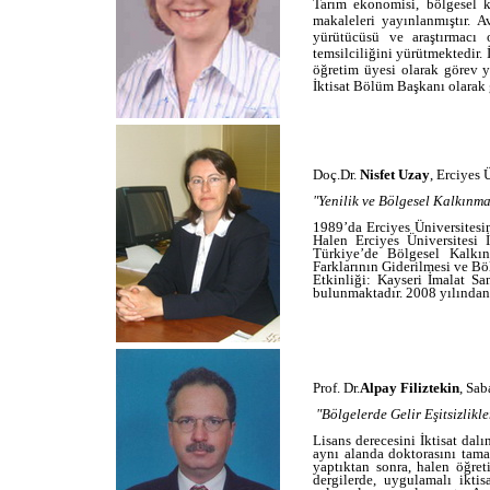
Tarım ekonomisi, bölgesel k
makaleleri yayınlanmıştır. 
yürütücüsü ve araştırmacı 
temsilciliğini yürütmektedir.
öğretim üyesi olarak görev y
İktisat Bölüm Başkanı olarak
Doç.Dr.
Nisfet Uzay
, Erciyes 
"Yenilik ve Bölgesel Kalkınm
1989’da Erciyes Üniversitesi
Halen Erciyes Üniversitesi İ
Türkiye’de Bölgesel Kalkı
Farklarının Giderilmesi ve Bö
Etkinliği: Kayseri İmalat S
bulunmaktadır. 2008 yılında
Prof. Dr.
Alpay Filiztekin
, Sab
"Bölgelerde Gelir Eşitsizlikle
Lisans derecesini İktisat da
aynı alanda doktorasını tama
yaptıktan sonra, halen öğret
dergilerde, uygulamalı iktis