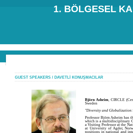
1. BÖLGESEL K
GUEST SPEAKERS / DAVETLİ KONUŞMACILAR
Björn Asheim
,
CIRCLE (Cent
Sweden
"
Diversity and Globalization
Professor Björn Asheim has t
which is a multidisciplinary 
a Visiting Professor at the N
at University of Agder, Nor
positions in national and in