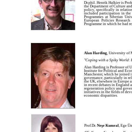
Dr.phil. Henrik Halkier is Pr
the Department of Culture and 
policy, specifically in relat
included participation in th
Programmes at Siberian Unive
European Policies Research 
Programme in which he had res
Alan Harding
, University of
"Coping with a Spiky World: 
Alan Harding is Professor of 
Institute for Political and Ec
Manchester, which he joined in
governance, particularly in r
the UK, elsewhere in Europe a
in recent debates in England 
regeneration policy and gove
initiatives in the fields of de
economic disparities.
Prof.Dr.
Neşe Kumral
, Ege Ün