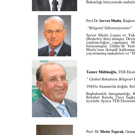
Bakanlığı bünyesinde arabulu
Prof.Dr.
Servet Mutlu
, Başken
“Bölgesel Sübvansiyonlar”
Servet Mutlu Lisans ve Yüks
(Berkeley’den) almıştır. Devl
yardımcılığını yapmıştır. 
bulunmuştur. Ürdün’de Yarmo
Mutlu’nun iktisadî kalkınma,
yayınlanmış makaleleri ve “D
Tamer Müftüoğlu
, TEB Ekon
” Global Rekabette Bölgesel
1944'te Anamur'da doğdu. Köln
Başbakanlık danışmanlığı, 
Rekabet Kurulu 2'inci başk
üyesidir. Ayrıca TEB Ekonomi
Prof. Dr.
Metin Toprak
, Osma