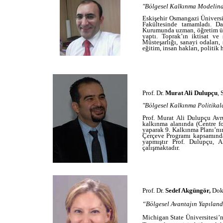
"Bölgesel Kalkınma Modelind
Eskişehir Osmangazi Üniversite
Fakültesinde tamamladı. D
Kurumunda uzman, öğretim üye
yaptı. Toprak’ın iktisat v
Müsteşarlığı, sanayi odaları,
eğitim, insan hakları, politik
Prof. Dr.
Murat Ali Dulupçu
,
"Bölgesel Kalkınma Politika
Prof. Murat Ali Dulupçu Avr
kalkınma alanında (Centre f
yaparak 9. Kalkınma Planı’nı
Çerçeve Programı kapsamında
yapmıştır Prof. Dulupçu, A
çalışmaktadır.
Prof. Dr.
Sedef Akgüngör,
Dok
“Bölgesel Avantajın Yapıland
Michigan State Üniversitesi’n