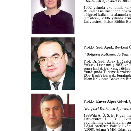
“Kalkınma Ajansları ve Yarat
1992 yılında ekonomik kalkı
Bilimler Enstitüsünden doktor
bölgesel kalkınma alanında ç
temsilcisi, 2006 yılında İ
Üniversitesi İktisat Bölüm Ba
Prof.Dr.
Sudi Apak
, Beykent Ü
“Bölgesel Kalkınmada Yenili
Prof. Dr. Sudi Apak Boğaziç
Yüksek Lisansını (1983) ve B
sonra Emlak Bankası, Tütünba
Yurtdışında Türkiye-Kazakist
EGS Bank'ı kurarak, buralar
İslam Kalkınma Bankaları Bir
Prof.Dr.
Enver Alper Güvel
, 
"
Bölgesel Kalkınma Ajansları
1989’da A. Ü. S. B. F.’den m
Üniversitesi İ. İ. B. F. İ
yayınlanmış bazı kitapları şu
Doğal Afetlerin Politik Ekon
(2008). Adana YMM Odası ve 