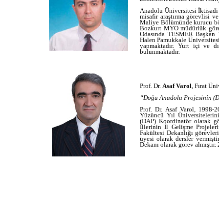
Anadolu Üniversitesi İktisad
misafir araştırma görevlisi v
Maliye Bölümünde kurucu böl
Bozkurt MYO müdürlük görevi
Odasında TESMER Başkan Yard
Halen Pamukkale Üniversitesi
yapmaktadır. Yurt içi ve d
bulunmaktadır.
Prof. Dr.
Asaf Varol
, Fırat Üni
“Doğu Anadolu Projesinin (DA
Prof. Dr. Asaf Varol, 1998-
Yüzüncü Yıl Üniversitelerin
(DAP) Koordinatör olarak gör
İllerinin İl Gelişme Projele
Fakültesi Dekanlığı görevler
üyesi olarak dersler vermişt
Dekanı olarak görev almıştır.